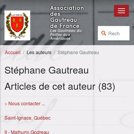
Aller au contenu
Aller à la navigation
Association
des
Gautreau
de France
Rechercher :
Les Gautreau du
Poitou aux
Amériques
Accueil
Les auteurs
Stéphane Gautreau
Stéphane Gautreau
Articles de cet auteur (83)
> Nous contacter ...
Saint-Ignace, Québec
II - Mathurin Godreau