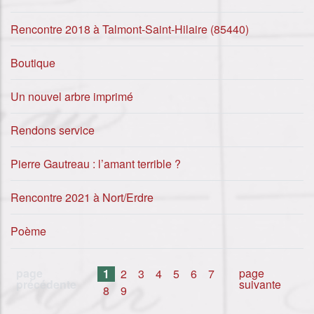
Rencontre 2018 à Talmont-Saint-Hilaire (85440)
Boutique
Un nouvel arbre imprimé
Rendons service
Pierre Gautreau : l’amant terrible ?
Rencontre 2021 à Nort/Erdre
Poème
page
page
1
2
3
4
5
6
7
précédente
suivante
8
9