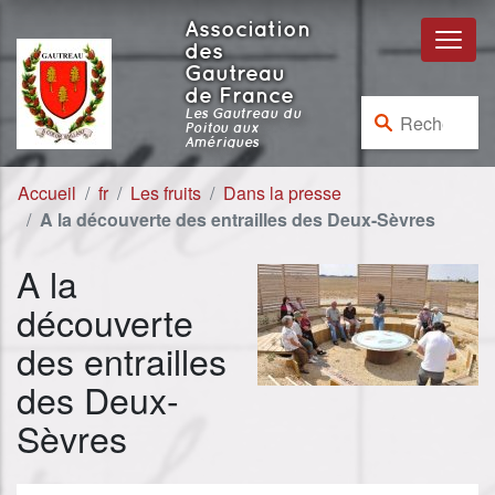
Aller au contenu
Aller à la navigation
Association
des
Gautreau
de France
Rechercher :
Les Gautreau du
Poitou aux
Amériques
Accueil
fr
Les fruits
Dans la presse
A la découverte des entrailles des Deux-Sèvres
A la
découverte
des entrailles
des Deux-
Sèvres