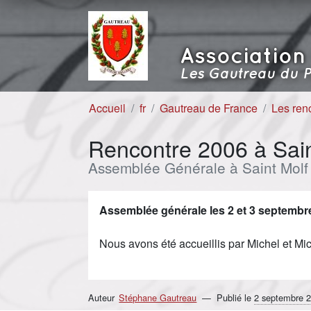
Aller au contenu
Aller à la navigation
Association
Les Gautreau du P
Accueil
fr
Gautreau de France
Les ren
Rencontre 2006 à Sain
Assemblée Générale à Saint Molf
Assemblée générale les 2 et 3 septembr
Nous avons été accueillis par Michel et Mi
Auteur
Stéphane Gautreau
Publié le
2 septembre 