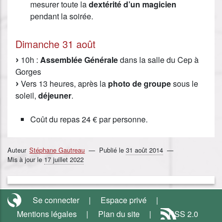
mesurer toute la
dextérité d’un magicien
pendant la soirée.
Dimanche 31 août
10h :
Assemblée Générale
dans la salle du Cep à
Gorges
Vers 13 heures, après la
photo de groupe
sous le
soleil,
déjeuner
.
Coût du repas 24 € par personne.
Auteur
Stéphane Gautreau
Publié le
31 août 2014
Mis à jour le
17 juillet 2022
Se connecter
Espace privé
Mentions légales
Plan du site
RSS 2.0