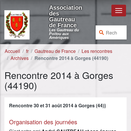
Aller au contenu
Aller à la navigation
Association
des
Gautreau
de France
Rechercher :
Les Gautreau du
Poitou aux
Amériques
Accueil
fr
Gautreau de France
Les rencontres
Archives
Rencontre 2014 à Gorges (44190)
Rencontre 2014 à Gorges
(44190)
Rencontre 30 et 31 août 2014 à Gorges (44)}
Organisation des journées