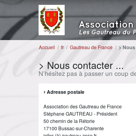
Aller au contenu
Aller à la navigation
Association
Les Gautreau du P
Accueil
fr
Gautreau de France
> Nous 
> Nous contacter ...
N’hésitez pas à passer un coup de 
Adresse postale
Association des Gautreau de France
Stéphane GAUTREAU - Président
50 chemin de la Rétorie
17100 Bussac-sur-Charente
infos (à) gautreau.asso.fr