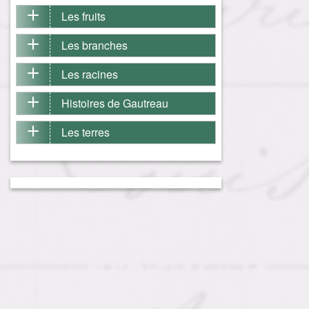
Les fruits
Les branches
Les racines
Histoires de Gautreau
Les terres