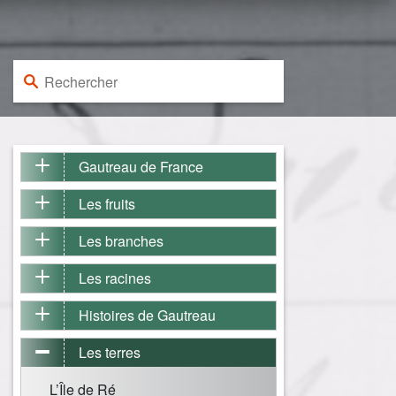
Rechercher :
Gautreau de France
Les fruits
Les branches
Les racines
Histoires de Gautreau
Les terres
L’Île de Ré