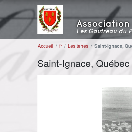
Aller au contenu
Aller à la navigation
Association
Les Gautreau du P
Accueil
fr
Les terres
Saint-Ignace, Q
Saint-Ignace, Québec