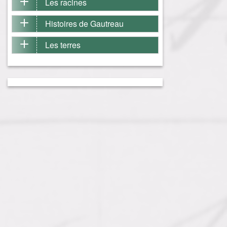
Les racines
Histoires de Gautreau
Les terres