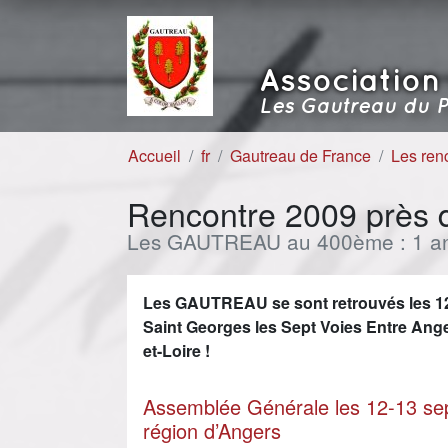
Aller au contenu
Aller à la navigation
Association
Les Gautreau du P
Accueil
fr
Gautreau de France
Les ren
Rencontre 2009 près d
Les GAUTREAU au 400ème : 1 an
Les GAUTREAU se sont retrouvés les 12
Saint Georges les Sept Voies Entre Ang
et-Loire !
Assemblée Générale les 12-13 sep
région d’Angers