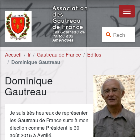
Aller au contenu
Aller à la navigation
Association
des
Gautreau
de France
Rechercher :
Les Gautreau du
Poitou aux
Amériques
Accueil
fr
Gautreau de France
Editos
Dominique Gautreau
Dominique
Gautreau
Je suis très heureux de représenter
les Gautreau de France suite à mon
élection comme Président le 30
août 2015 à Avrillé.