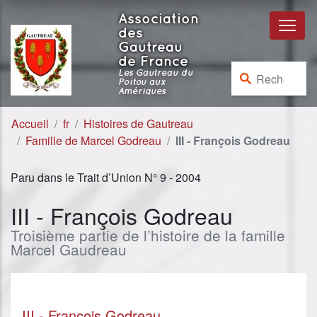
Aller au contenu
Aller à la navigation
Association
des
Gautreau
de France
Rechercher :
Les Gautreau du
Poitou aux
Amériques
Accueil
fr
Histoires de Gautreau
Famille de Marcel Godreau
III - François Godreau
Paru dans le Trait d’Union N° 9 - 2004
III - François Godreau
Troisième partie de l’histoire de la famille
Marcel Gaudreau
III - François Godreau