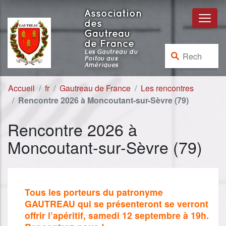
Aller au contenu
Aller à la navigation
Association
des
Gautreau
de France
Rechercher :
Les Gautreau du
Poitou aux
Amériques
Accueil
fr
Gautreau de France
Les rencontres
Rencontre 2026 à Moncoutant-sur-Sèvre (79)
Rencontre 2026 à
Moncoutant-sur-Sèvre (79)
Tous les porteurs du patronyme
GAUTREAU qui se présenteront se verront
offrir l’apéritif, samedi 12 septembre à 19h.