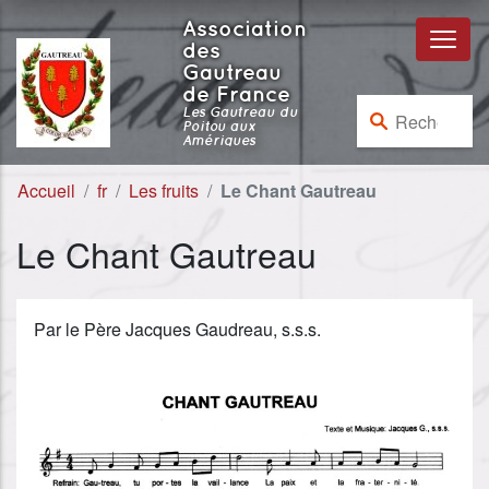
Aller au contenu
Aller à la navigation
Association
des
Gautreau
de France
Rechercher :
Les Gautreau du
Poitou aux
Amériques
Accueil
fr
Les fruits
Le Chant Gautreau
Le Chant Gautreau
Par le Père Jacques Gaudreau, s.s.s.