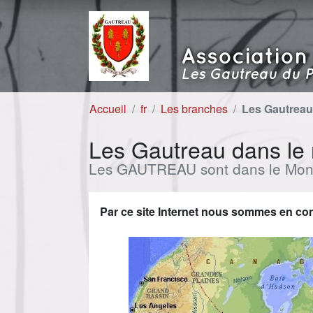
Aller au contenu
Aller à la navigation
Association
Les Gautreau du P
Accueil
fr
Les branches
Les Gautreau
Les Gautreau dans le
Les GAUTREAU sont dans le Mond
Par ce site Internet nous sommes en c