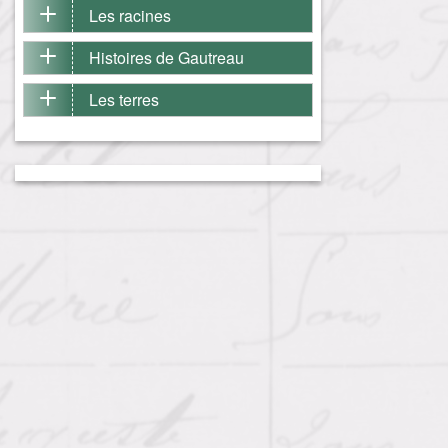
Les racines
Histoires de Gautreau
Les terres