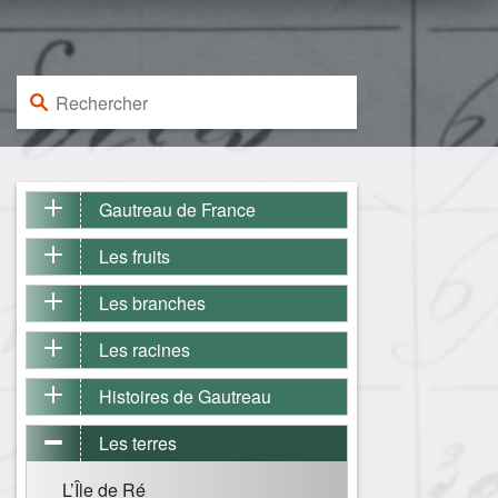
Rechercher :
Gautreau de France
Les fruits
Les branches
Les racines
Histoires de Gautreau
Les terres
L’Île de Ré