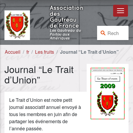
Aller au contenu
Aller à la navigation
Association
des
Gautreau
de France
Rechercher :
Les Gautreau du
Poitou aux
Amériques
Accueil
fr
Les fruits
Journal “Le Trait d’Union”
Journal “Le Trait
d’Union”
Le Trait d’Union est notre petit
journal associatif annuel envoyé à
tous les membres en juin afin de
partager les événements de
l’année passée.