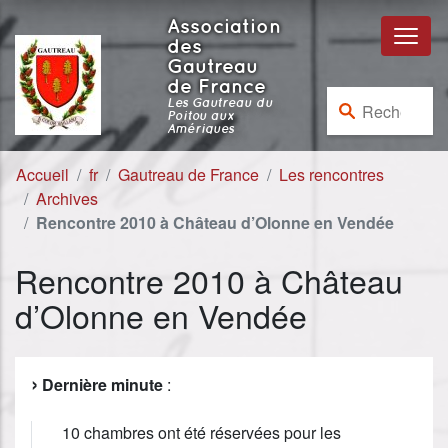
Aller au contenu
Aller à la navigation
Association
des
Gautreau
de France
Rechercher :
Les Gautreau du
Poitou aux
Amériques
Accueil
fr
Gautreau de France
Les rencontres
Archives
Rencontre 2010 à Château d’Olonne en Vendée
Rencontre 2010 à Château
d’Olonne en Vendée
Dernière minute
:
10 chambres ont été réservées pour les