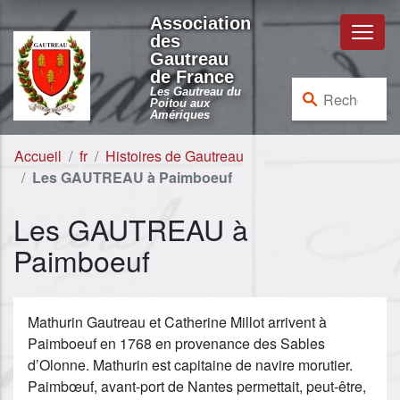
Aller au contenu
Aller à la navigation
Association
des
Gautreau
de France
Rechercher :
Les Gautreau du
Poitou aux
Amériques
Accueil
fr
Histoires de Gautreau
Les GAUTREAU à Paimboeuf
Les GAUTREAU à
Paimboeuf
Mathurin Gautreau et Catherine Millot arrivent à
Paimboeuf en 1768 en provenance des Sables
d’Olonne. Mathurin est capitaine de navire morutier.
Paimbœuf, avant-port de Nantes permettait, peut-être,