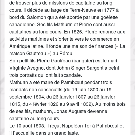
de trouver plus de missions de capitaine au long
cours. Il décède au large de Terre-Neuve en 1777 à
bord du Salomon qui a été abordé par une goélette
canadienne. Ses fils Mathurin et Pierre sont aussi
capitaines au long cours. En 1826, Pierre renonce aux
activités maritimes et s’oriente vers le commerce en
Amérique latine. Il fonde une maison de finances (« La
maison Gautreau ») au Pérou.
Son petit fils Pierre Gautreau (banquier) est le mari
Virginie Avegno, dont Johnn Singer Sargent a peint
trois portraits qui ont fait scandale.
Mathurin a été maire de Paimbœuf pendant trois
mandats non consécutifs (du 19 juin 1800 au 19
septembre 1804, du 26 janvier 1807 au 26 janvier
1815, du 4 février 1826 au 9 avril 1832). Au moins trois
de ses fils, mathurin, Jonas Auguste devienne
capitaine au long cours.
Le 10 août 1808, il reçut Napoléon 1er à Paimbœuf et
il l’accueille dans un grand faste.