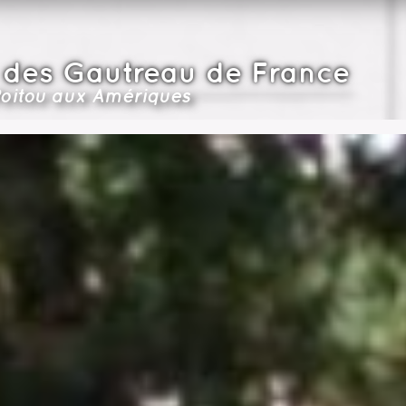
 des Gautreau de France
oitou aux Amériques