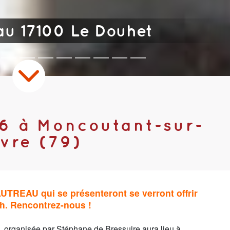
au 17100 Le Douhet
6 à Moncoutant-sur-
vre (79)
UTREAU qui se présenteront se verront offrir
9h. Rencontrez-nous !
 organisée par Stéphane de Bressuire aura lieu à