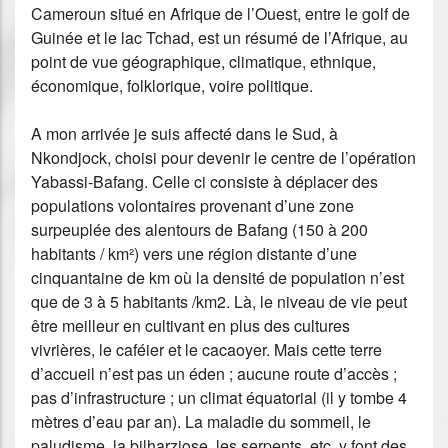
Cameroun situé en Afrique de l’Ouest, entre le golf de
Guinée et le lac Tchad, est un résumé de l’Afrique, au
point de vue géographique, climatique, ethnique,
économique, folklorique, voire politique.
A mon arrivée je suis affecté dans le Sud, à
Nkondjock, choisi pour devenir le centre de l’opération
Yabassi-Bafang. Celle ci consiste à déplacer des
populations volontaires provenant d’une zone
surpeuplée des alentours de Bafang (150 à 200
habitants / km²) vers une région distante d’une
cinquantaine de km où la densité de population n’est
que de 3 à 5 habitants /km2. Là, le niveau de vie peut
être meilleur en cultivant en plus des cultures
vivrières, le caféier et le cacaoyer. Mais cette terre
d’accueil n’est pas un éden ; aucune route d’accès ;
pas d’infrastructure ; un climat équatorial (il y tombe 4
mètres d’eau par an). La maladie du sommeil, le
paludisme, la bilharziose, les serpents, etc. y font des