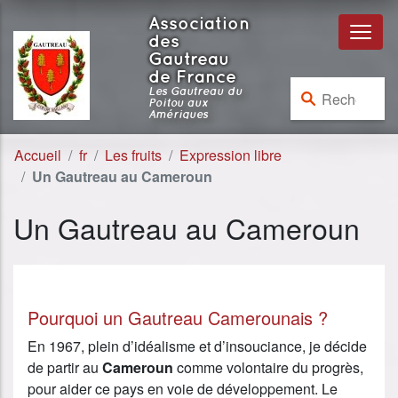
Aller au contenu
Aller à la navigation
Association
des
Gautreau
de France
Rechercher :
Les Gautreau du
Poitou aux
Amériques
Accueil
fr
Les fruits
Expression libre
Un Gautreau au Cameroun
Un Gautreau au Cameroun
Pourquoi un Gautreau Camerounais ?
En 1967, plein d’idéalisme et d’insouciance, je décide
de partir au
Cameroun
comme volontaire du progrès,
pour aider ce pays en voie de développement. Le