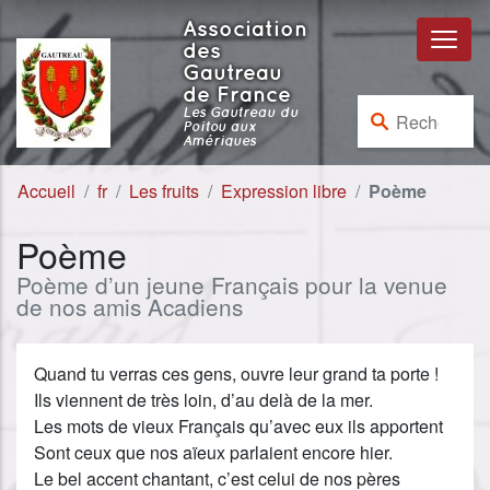
Aller au contenu
Aller à la navigation
Association
des
Gautreau
de France
Rechercher :
Les Gautreau du
Poitou aux
Amériques
Accueil
fr
Les fruits
Expression libre
Poème
Poème
Poème d’un jeune Français pour la venue
de nos amis Acadiens
Quand tu verras ces gens, ouvre leur grand ta porte !
Ils viennent de très loin, d’au delà de la mer.
Les mots de vieux Français qu’avec eux ils apportent
Sont ceux que nos aïeux parlaient encore hier.
Le bel accent chantant, c’est celui de nos pères