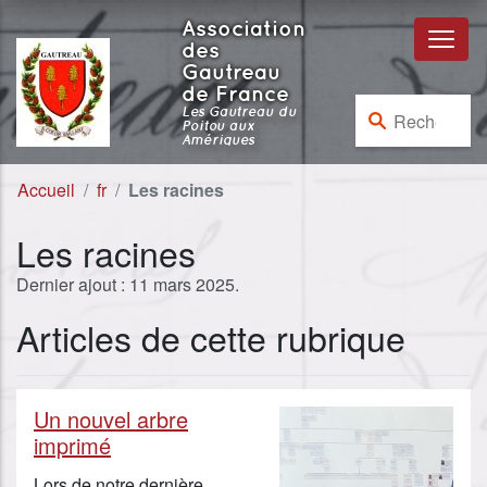
Aller au contenu
Aller à la navigation
Association
des
Gautreau
de France
Rechercher :
Les Gautreau du
Poitou aux
Amériques
Accueil
fr
Les racines
Les racines
Dernier ajout : 11 mars 2025.
Articles de cette rubrique
Un nouvel arbre
imprimé
Lors de notre dernière