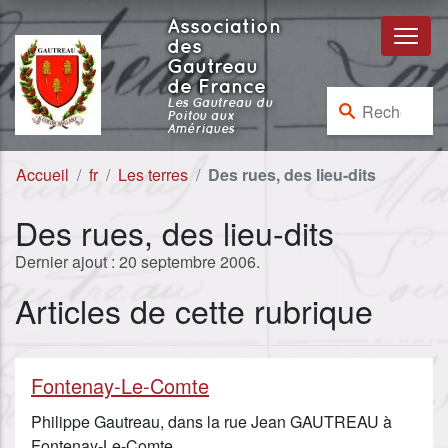
Aller au contenu
Aller à la navigation
Association
des
Gautreau
de France
Rechercher :
Les Gautreau du
Poitou aux
Amériques
Accueil
fr
Les terres
Des rues, des lieu-dits
Des rues, des lieu-dits
Dernier ajout : 20 septembre 2006.
Articles de cette rubrique
Fontenay-Le-Comte
Philippe Gautreau, dans la rue Jean GAUTREAU à
Fontenay-Le-Comte.