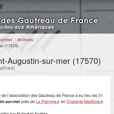
 des Gautreau de France
oitou aux Amériques
contres
Archives
er (17570)
t-Augustin-sur-mer (17570)
athes)
de l’association des Gautreau de France a eu lieu les 31
in-sur-mer
près de
La Palmyre
en
Charente Maritime
.
illis par Hubert et Andrée.