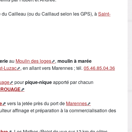
 du Cailleau (ou du Caillaud selon les GPS), à
Saint-
erie
au
Moulin des loges
,
moulin à marée
st-Luzac
, en allant vers Marennes ; tél.
05.46.85.04.36
uage
pour
pique-nique
apporté par chacun
e BROUAGE
re
vers la jetée près du port de
Marennes
ulteur affinage et préparation à la commercialisation des
ubre
, Les Mathes (Point de vue sur 12 km de côtes