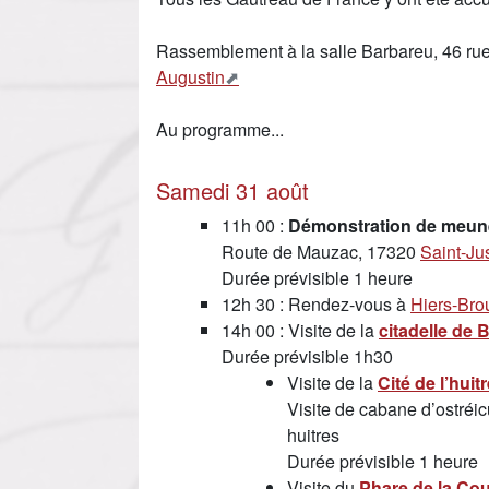
Rassemblement à la salle Barbareu, 46 rue
Augustin
Au programme...
Samedi 31 août
11h 00 :
Démonstration de meun
Route de Mauzac, 17320
Saint-Ju
Durée prévisible 1 heure
12h 30 : Rendez-vous à
Hiers-Bro
14h 00 : Visite de la
citadelle d
Durée prévisible 1h30
Visite de la
Cité de l’huit
Visite de cabane d’ostréic
huitres
Durée prévisible 1 heure
Visite du
Phare de la Co