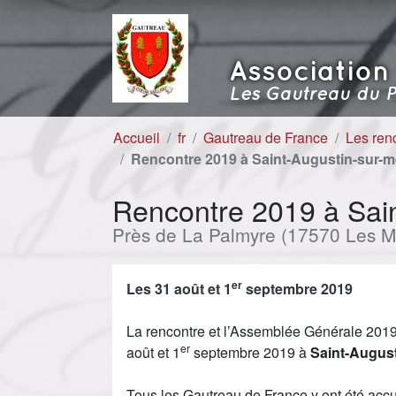
Aller au contenu
Aller à la navigation
Association
Les Gautreau du P
Accueil
fr
Gautreau de France
Les ren
Rencontre 2019 à Saint-Augustin-sur-m
Rencontre 2019 à Sain
Près de La Palmyre (17570 Les M
er
Les 31 août et 1
septembre 2019
La rencontre et l’Assemblée Générale 2019 
er
août et 1
septembre 2019 à
Saint-August
Tous les Gautreau de France y ont été accue