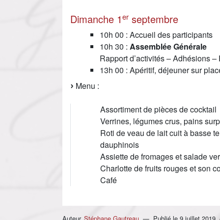
er
Dimanche 1
septembre
10h 00 : Accueil des participants
10h 30 :
Assemblée Générale
Rapport d’activités – Adhésions – 
13h 00 : Apéritif, déjeuner sur plac
Menu :
Assortiment de pièces de cocktail
Verrines, légumes crus, pains surpr
Roti de veau de lait cuit à basse 
dauphinois
Assiette de fromages et salade ver
Charlotte de fruits rouges et son c
Café
Auteur
Stéphane Gautreau
Publié le
9 juillet 2019