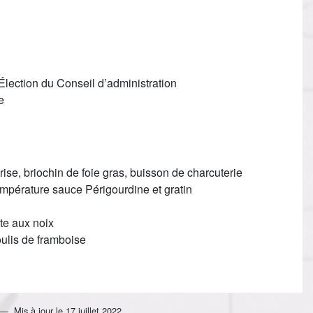
Élection du Conseil d’administration
e
ise, briochin de foie gras, buisson de charcuterie
température sauce Périgourdine et gratin
te aux noix
oulis de framboise
Mis à jour le
17 juillet 2022